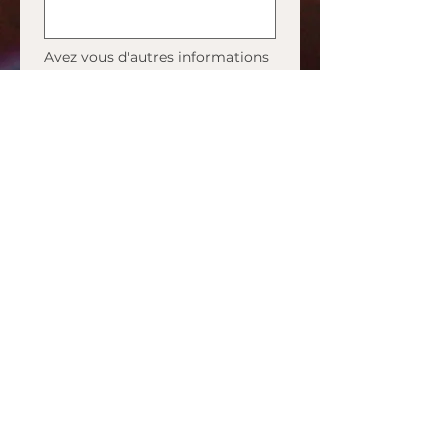
Avez vous d'autres informations 
à communiquer ou des 
demandes spécifiques ?
Envoyer
Vous organisez un événement ?
Prenez une minute pour me
transmettre les infos clés. Je
vous recontacte rapidement
avec un devis personnalisé.
Options possibles :
machine à fumée
Jets de scène
Réalisation de medley
Sonorisation Vin d'honneur
Installation du matériel plus tôt
dans la journée